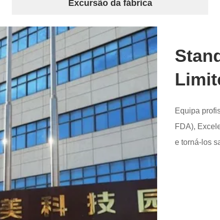
Excursão da fábrica
Stand
Limit
Equipa profi
FDA), Excele
e torná-los sa