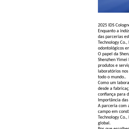
2025 IDS Cologn
Enquanto a indús
das parcerias es
Technology Co., 
odontológicos e
O papel da Shen
Shenzhen Yimei D
produtos e servi
laboratórios nos
todo o mundo..
Como um laborat
desde a fabricaç
confiança para d
Importância das 
A parceria com 
campo em consta
Technology Co., 
global.
Por que escolhe