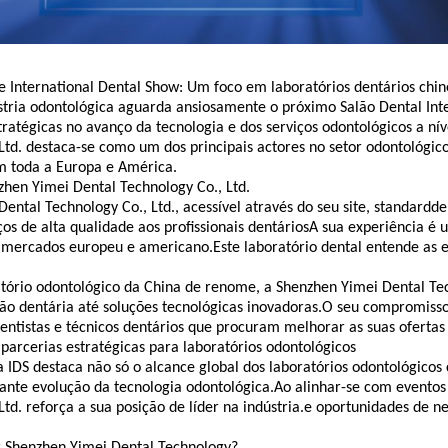
e International Dental Show: Um foco em laboratórios dentários chin
tria odontológica aguarda ansiosamente o próximo Salão Dental Inte
tratégicas no avanço da tecnologia e dos serviços odontológicos a ní
Ltd. destaca-se como um dos principais actores no setor odontológic
m toda a Europa e América.
zhen Yimei Dental Technology Co., Ltd.
ental Technology Co., Ltd., acessível através do seu site, standardde
ços de alta qualidade aos profissionais dentáriosA sua experiência é
 mercados europeu e americano.Este laboratório dental entende as ex
ório odontológico da China de renome, a Shenzhen Yimei Dental Tech
ão dentária até soluções tecnológicas inovadoras.O seu compromisso
entistas e técnicos dentários que procuram melhorar as suas ofertas 
parcerias estratégicas para laboratórios odontológicos
a IDS destaca não só o alcance global dos laboratórios odontológico
nte evolução da tecnologia odontológica.Ao alinhar-se com eventos
Ltd. reforça a sua posição de líder na indústria.e oportunidades de n
r Shenzhen Yimei Dental Technology?