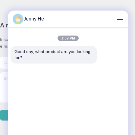
Jenny He
A nossa newsletter
3:39 PM
Inscreva-se no nosso boletim informativo para obter descontos
e mais.
Good day, what product are you looking 
for?
Enviar E-Mail