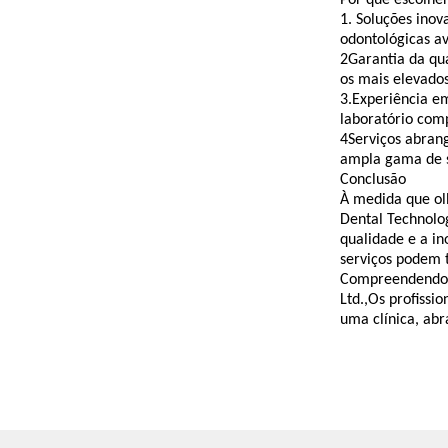
1. Soluções inov
odontológicas a
2Garantia da qu
os mais elevado
3
.
Experiência e
laboratório comp
4Serviços abrang
ampla gama de s
Conclusão
À medida que ol
Dental Technolo
qualidade e a in
serviços podem t
Compreendendo a
Ltd.,Os profissi
uma clínica, abr