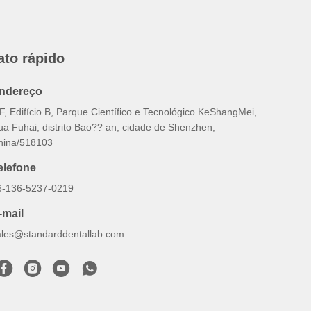
ato rápido
ndereço
F, Edifício B, Parque Científico e Tecnológico KeShangMei,
ua Fuhai, distrito Bao?? an, cidade de Shenzhen,
hina/518103
elefone
6-136-5237-0219
-mail
ales@standarddentallab.com