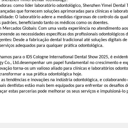
adoras: como líder
laboratório odontológico, Shenzhen Yimei Dental T
vançadas que fornecem soluções aprimoradas para clínicas e laborató
alidade: O laboratório adere a medidas rigorosas de controlo da qu
s padrões, beneficiando tanto os médicos como os doentes.
m Mercados Globais: Com uma vasta experiência no atendimento aos
reende as necessidades específicas dos profissionais odontológicos d
entes: Desde a fabricação dental tradicional até soluções digitais 
erviços adequados para qualquer prática odontológica.
hamos para o IDS Cologne International Dental Show 2025, é eviden
gy Co., Ltd.desempenhar um papel fundamental no crescimento e ex
ovação torna-os um valioso aliado para clínicas e laboratórios odont
ransformar a sua prática odontológica hoje.
s tendências e inovações na indústria odontológica, e colaborando
onais dentistas estão mais bem equipados para enfrentar os desafio
açar estas parcerias pode melhorar os seus serviços e impulsioná-lo