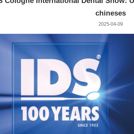
S Cologne International Dental Show: U
chineses
2025-04-09