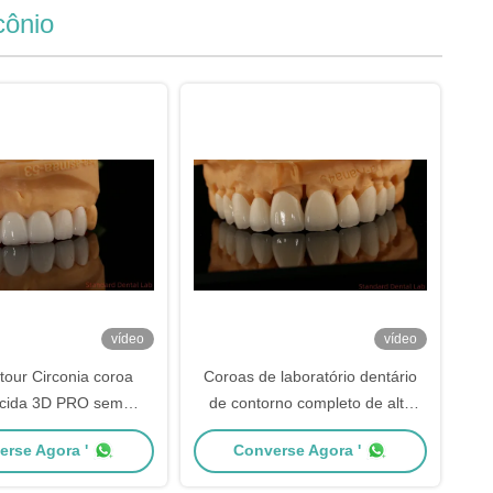
cônio
vídeo
vídeo
tour Circonia coroa
Coroas de laboratório dentário
úcida 3D PRO sem
de contorno completo de alta
mento de porcelana
translucidez
erse Agora '
Converse Agora '