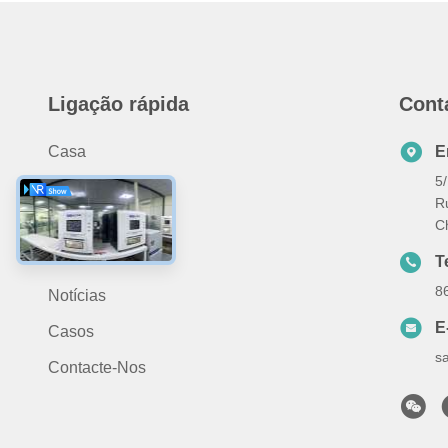
Ligação rápida
Cont
Casa
E
5/
Produtos
R
Sobre Nós
C
Vídeo
T
8
Notícias
E
Casos
s
Contacte-Nos