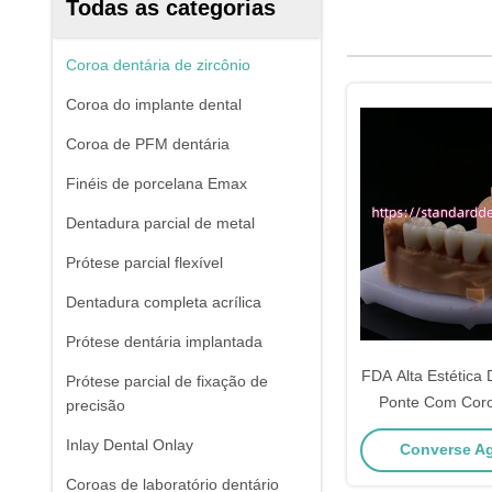
Todas as categorias
Coroa dentária de zircônio
Coroa do implante dental
Coroa de PFM dentária
Finéis de porcelana Emax
Dentadura parcial de metal
Prótese parcial flexível
Dentadura completa acrílica
Prótese dentária implantada
FDA Alta Estética 
Prótese parcial de fixação de
Ponte Com Coro
precisão
Zirconia de Porc
Inlay Dental Onlay
Converse Ag
China Dent
Coroas de laboratório dentário