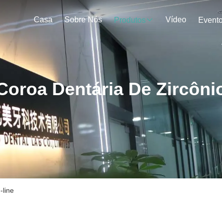
Casa
Sobre Nós
Vídeo
Produtos
Event
Coroa Dentária De Zircôni
-line