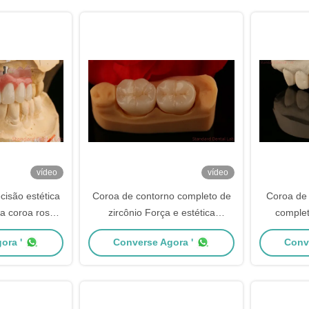
vídeo
vídeo
cisão estética
Coroa de contorno completo de
Coroa de 
na coroa rosa
zircônio Força e estética
complet
 sombra de
excepcionais Sem revestimento
natural de 
ora '
Converse Agora '
Conv
mento
de porcelana Coroa posterior
China Laboratório dentário