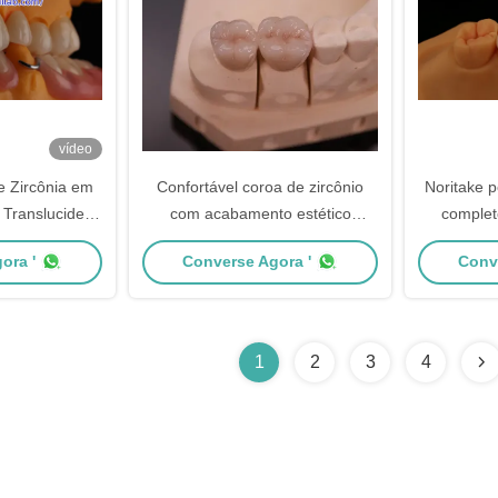
vídeo
e Zircônia em
Confortável coroa de zircônio
Noritake 
Translucidez
com acabamento estético
complet
 porcelana de
preciso Express 3-4 dias Tempo
personal
ora '
Converse Agora '
Conv
ia
de entrega
para estét
dentária po
1
2
3
4