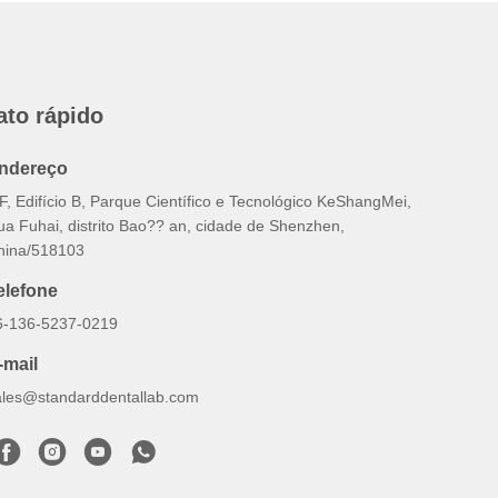
ato rápido
ndereço
F, Edifício B, Parque Científico e Tecnológico KeShangMei,
ua Fuhai, distrito Bao?? an, cidade de Shenzhen,
hina/518103
elefone
6-136-5237-0219
-mail
ales@standarddentallab.com