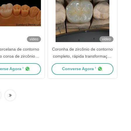
vídeo
vídeo
porcelana de contorno
Coronha de zircônio de contorno
o coroa de zircônio
completo, rápida transformação
izado sombra de vita
para um ajuste preciso e estético
erse Agora '
Converse Agora '
ica digital restauração
em 1 semana
r laboratório dentário