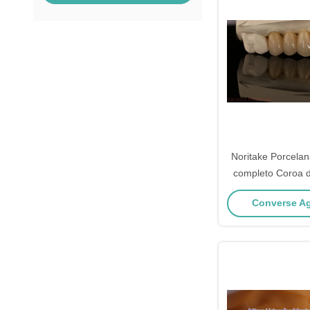
Noritake Porcelan
completo Coroa d
alta estética Natur
Converse Ag
de zircônio pe