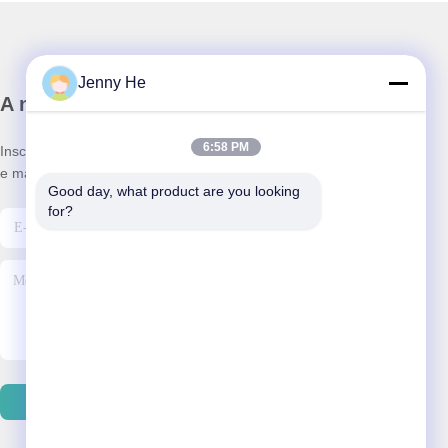
Jenny He
A nossa newsletter
6:58 PM
Inscreva-se no nosso boletim informativo para obter descontos
e mais.
Good day, what product are you looking 
for?
Enviar E-Mail