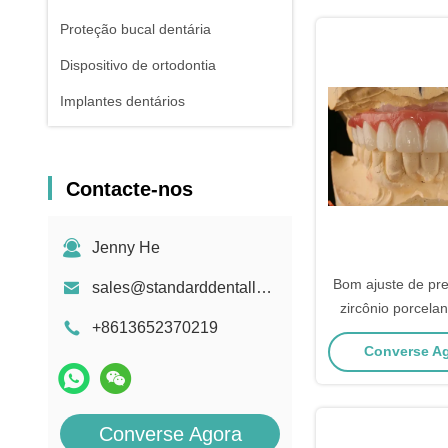
Proteção bucal dentária
Dispositivo de ortodontia
Implantes dentários
Contacte-nos
Jenny He
Bom ajuste de pre
sales@standarddentallab.com
zircônio porcela
+8613652370219
porcelana com
Converse Ag
branquea
Converse Agora