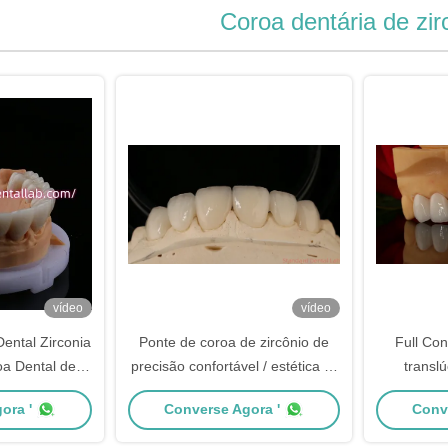
Coroa dentária de zir
vídeo
vídeo
Dental Zirconia
Ponte de coroa de zircônio de
Full Con
a Dental de
precisão confortável / estética 3-
transl
elana Camadas
4 dias Tempo de entrega rápido
revesti
ora '
Converse Agora '
Conv
al Lab