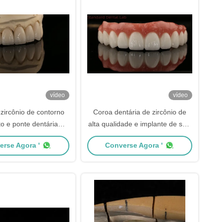
vídeo
vídeo
zircônio de contorno
Coroa dentária de zircônio de
o e ponte dentária
alta qualidade e implante de seis
alta estética 5 anos de
em quatro em arco completo /
erse Agora '
Converse Agora '
garantia
China laboratório dentário
fabricante