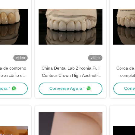
vídeo
vídeo
a de contorno
China Dental Lab Zirconia Full
Coroa de 
e zircônio de
Contour Crown High Aesthetic
complet
al Ponte Dental
Natural Dental Bridge 5 anos de
natural de 
ora '
Converse Agora '
Conv
rsonalizada
garantia