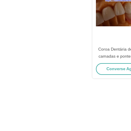
Coroa Dentária d
camadas e ponte 
3D PRO coroa de
Converse Ag
zircôn