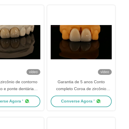
vídeo
vídeo
zircônio de contorno
Garantia de 5 anos Conto
o e ponte dentária
completo Coroa de zircônio
alta estética 5 anos de
personalizada Sombra Vita Alta
erse Agora '
Converse Agora '
garantia
Estética Ponte Dental Natural