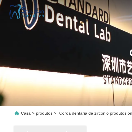
Casa
>
produtos
>
Coroa dentária de zircônio produtos on